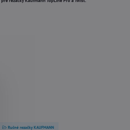
ý pre rezačky Kaufmann TopLine Pro a Twist.
Ručné rezačky KAUFMANN