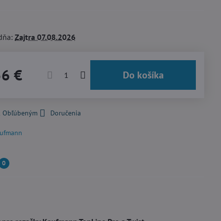
dňa:
Zajtra
07.08.2026
56 €
Do košíka
 k Obľúbeným
Doručenia
ufmann
0