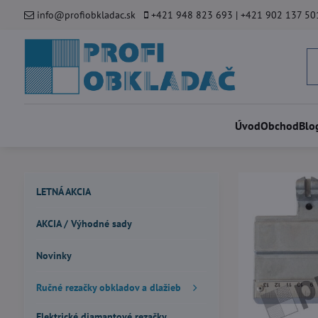
info@profiobkladac.sk
+421 948 823 693 | +421 902 137 50
Úvod
Obchod
Blo
LETNÁ AKCIA
AKCIA / Výhodné sady
Novinky
Ručné rezačky obkladov a dlažieb
Elektrické diamantové rezačky