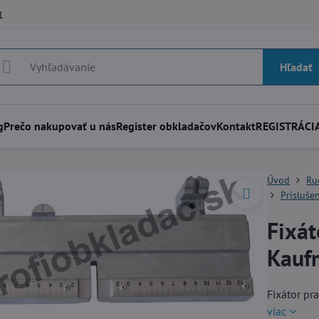
1
Hľadať
g
Prečo nakupovať u nás
Register obkladačov
Kontakt
REGISTRÁCIA
Úvod
Ru
Prísluše
Fixát
Kaufm
Fixátor pr
viac