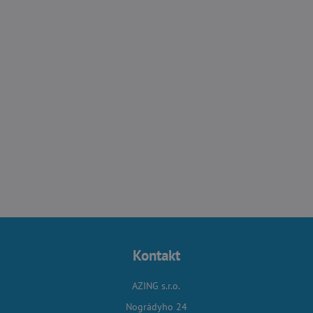
Kontakt
AZING s.r.o.
Nográdyho 24