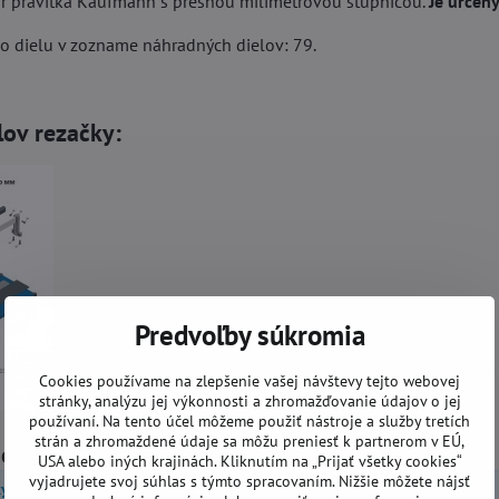
tor pravítka Kaufmann s presnou milimetrovou stupnicou.
Je určen
o dielu v zozname náhradných dielov: 79.
ov rezačky:
Predvoľby súkromia
Cookies používame na zlepšenie vašej návštevy tejto webovej
stránky, analýzu jej výkonnosti a zhromažďovanie údajov o jej
používaní. Na tento účel môžeme použiť nástroje a služby tretích
strán a zhromaždené údaje sa môžu preniesť k partnerom v EÚ,
górie
USA alebo iných krajinách. Kliknutím na „Prijať všetky cookies“
vyjadrujete svoj súhlas s týmto spracovaním. Nižšie môžete nájsť
y obkladov a dlažieb
Príslušenstvo
Rezačky KAUFMANN