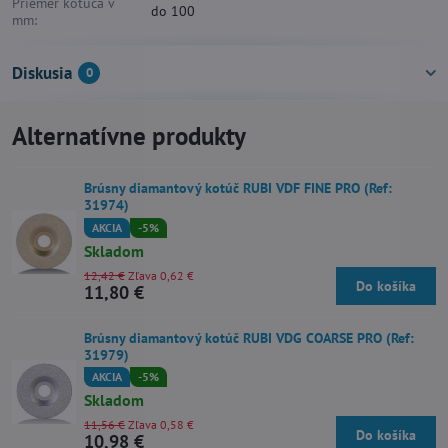
Priemer kotúča v
do 100
mm:
Diskusia
0
Alternatívne produkty
Brúsny diamantový kotúč RUBI VDF FINE PRO (Ref:
31974)
AKCIA
-5%
Skladom
12,42 €
Zľava 0,62 €
Do košíka
11,80 €
Brúsny diamantový kotúč RUBI VDG COARSE PRO (Ref:
31979)
AKCIA
-5%
Skladom
11,56 €
Zľava 0,58 €
Do košíka
10,98 €