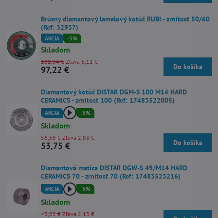
Brúsny diamantový lamelový kotúč RUBI - zrnitosť 50/60
(Ref: 32937)
AKCIA
-5%
Skladom
102,34 €
Zľava 5,12 €
Do košíka
97,22 €
Diamantový kotúč DISTAR DGM-S 100 M14 HARD
CERAMICS - zrnitosť 100 (Ref: 17483522005)
AKCIA
-5%
Skladom
56,58 €
Zľava 2,83 €
Do košíka
53,75 €
Diamantová matica DISTAR DGW-S 49/M14 HARD
CERAMICS 70 - zrnitosť 70 (Ref: 17483523216)
AKCIA
-5%
Skladom
43,05 €
Zľava 2,15 €