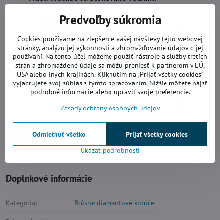
súkromia
Predvoľby súkromia
Prajete si načítať Youtube video?
Cookies používame na zlepšenie vašej návštevy tejto webovej
stránky, analýzu jej výkonnosti a zhromažďovanie údajov o jej
Povoliť tentokrát
používaní. Na tento účel môžeme použiť nástroje a služby tretích
strán a zhromaždené údaje sa môžu preniesť k partnerom v EÚ,
Povoliť a zapamätať - súhlas s druhom
USA alebo iných krajinách. Kliknutím na „Prijať všetky cookies“
cookie: Funkčné
vyjadrujete svoj súhlas s týmto spracovaním. Nižšie môžete nájsť
podrobné informácie alebo upraviť svoje preferencie.
Otvoriť video v novom okne
Zásady ochrany osobných údajov
Viac z kategórie
Odmietnuť všetko
Prijať všetky cookies
Diamantové kotúče
Brúsne diamantové kotúče
Ukázať podrobnosti
Doplnkové informácie
Kategória:
Brúsne diamantové kotúče