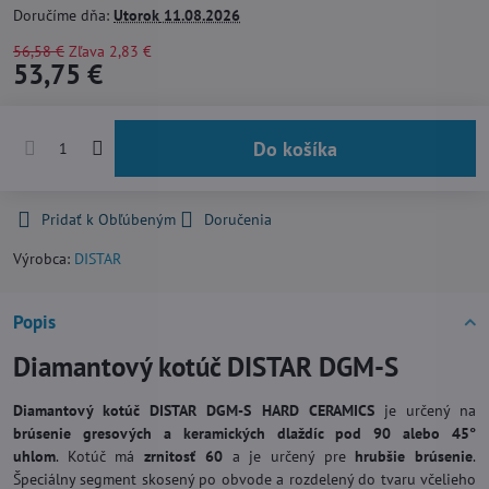
Doručíme dňa:
Utorok
11.08.2026
56,58 €
Zľava
2,83 €
53,75 €
Do košíka
Pridať k Obľúbeným
Doručenia
Výrobca:
DISTAR
Popis
Diamantový kotúč DISTAR DGM-S
Diamantový kotúč DISTAR DGM-S HARD CERAMICS
je určený na
brúsenie gresových a keramických dlaždíc pod 90 alebo 45°
uhlom
. Kotúč má
zrnitosť 60
a je určený pre
hrubšie brúsenie
.
Špeciálny segment skosený po obvode a rozdelený do tvaru včelieho