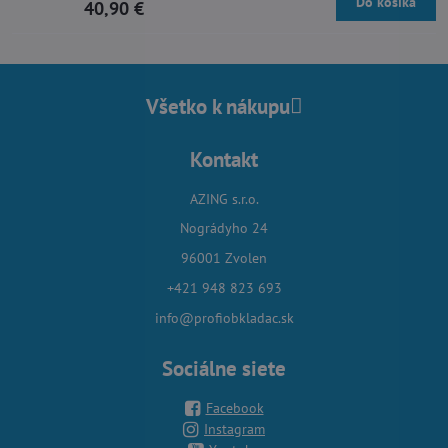
Do košíka
40,90 €
Všetko k nákupu
Kontakt
AZING s.r.o.
Nográdyho 24
96001 Zvolen
+421 948 823 693
info@profiobkladac.sk
Sociálne siete
Facebook
Instagram