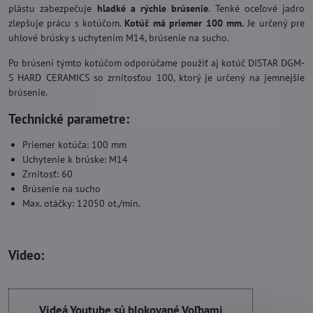
plástu zabezpečuje
hladké a rýchle brúsenie
. Tenké oceľové jadro
zlepšuje prácu s kotúčom.
Kotúč má priemer 100 mm.
Je určený pre
uhlové brúsky s uchytením M14, brúsenie na sucho.
Po brúsení týmto kotúčom odporúčame použiť aj kotúč DISTAR DGM-
S HARD CERAMICS so zrnitosťou 100, ktorý je určený na jemnejšie
brúsenie.
Technické parametre:
Priemer kotúča: 100 mm
Uchytenie k brúske: M14
Zrnitosť: 60
Brúsenie na sucho
Max. otáčky: 12050 ot./min.
Video:
Videá Youtube sú blokované Voľbami